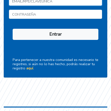
Entrar
Para pertenecer a nuestra comunidad es necesario te
registres, si aún no lo has hecho, podrás realizar tu
registro
aquí.