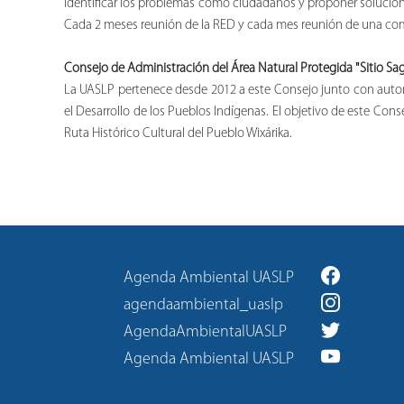
identificar los problemas como ciudadanos y proponer solucione
Cada 2 meses reunión de la RED y cada mes reunión de una com
Consejo de Administración del Área Natural Protegida "Sitio Sagr
La UASLP pertenece desde 2012 a este Consejo junto con autorid
el Desarrollo de los Pueblos Indígenas. El objetivo de este Cons
Ruta Histórico Cultural del Pueblo Wixárika.
Agenda Ambiental UASLP
agendaambiental_uaslp
AgendaAmbientalUASLP
Agenda Ambiental UASLP