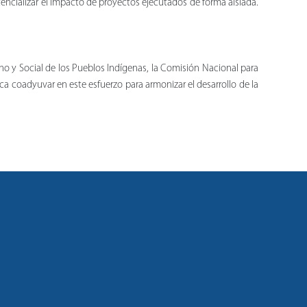
encializar el impacto de proyectos ejecutados de forma aislada.
no y Social de los Pueblos Indígenas, la Comisión Nacional para
sca coadyuvar en este esfuerzo para armonizar el desarrollo de la