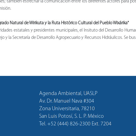
s; también estrechar la comunicación entre los diferentes actores para pot
isión.
ado Natural de Wirikuta y la Ruta Histórico Cultural del Pueblo Wixárika"
ades estatales y presidentes municipales, el Insituto del Desarrollo Huma
ejo y la Secretaría de Desarrollo Agropecuario y Recursos Hidráulicos. Se bu
Agenda Ambiental, UASLP
Av. Dr. Manuel Nava #304
Zona Universitaria, 78210
San Luis Potosí, S. L. P. México
Tel. +52 (444) 826-2300 Ext. 7204