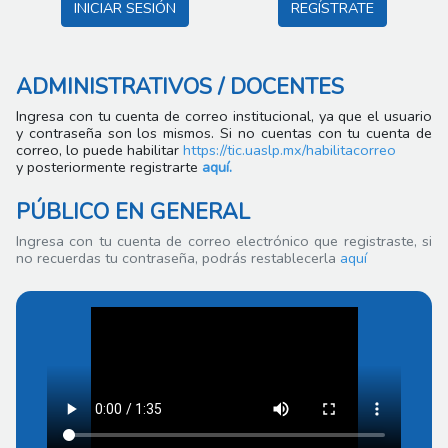
INICIAR SESIÓN
REGÍSTRATE
ADMINISTRATIVOS / DOCENTES
Ingresa con tu cuenta de correo institucional, ya que el usuario
y contraseña son los mismos. Si no cuentas con tu cuenta de
correo, lo puede habilitar
https://tic.uaslp.mx/habilitacorreo
y posteriormente registrarte
aquí.
PÚBLICO EN GENERAL
Ingresa con tu cuenta de correo electrónico que registraste, si
no recuerdas tu contraseña, podrás restablecerla
aquí