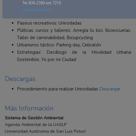
Tel. 826-2300 ext. 7210
El programa Viernes de bici
unibici@uaslp.mx
Concursos: SlowRace
Paseos recreativos: Unirodadas
Pláticas, cursos y talleres: Arregla tu bici, Biciescuelas,
Taller de caminabilidad, Biciupcycling
Urbanismo táctico: Parking day, Cebratón
Estrategias: Decálogo de la Movilidad Urbana
Sostenible, Yo por mi Ciudad
Descargas
Procedimiento para realizar Unirodadas
Descargar
Más Información
Sistema de Gestión Ambiental
Agenda Ambiental de la UASLP
Universidad Autónoma de San Luis Potosí