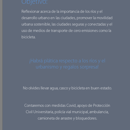
Descripción
Objetivo:
Unibici es un programa institucional que existe desde el
Reflexionar acerca de la importancia de los ríos y el
2012 a partir de la primera celebración de la semana de
desarrollo urbano en las ciudades, promover la movilidad
movilidad urbana sustentable, a partir de esa fecha ha
urbana sostenible, las ciudades seguras y conectadas y el
uso de medios de transporte de cero emisiones como la
evolucionado a hacer de la bicicleta una insignia para la
bicicleta.
movilidad urbana sostenible y todos los medios que se
necesitan para esto.
Desde entonces ha incluido cada vez más actividades y
¡Habrá plática respecto a los ríos y el
eventos, desde talleres de urbanismo táctico, cursos,
urbanismo y regalos sorpresa!
talleres, conferencias, foros, exhibiciones, estrategias y
concursos; un ejemplo de esto son las Unirodadas de las que
ha habido más de 15 y que se dividen en urbanas y ciclo
No olvides llevar agua, casco y bicicleta en buen estado.
turísticas.
Contaremos con medidas Covid, apoyo de Protección
Unibici incluye los ODS 11 Ciudades y comunidades
Civil Universitaria, policía vial municipal, ambulancia,
sostenibles, ODS13: Acción por el clima, ODS3: Salud y
camioneta de arrastre y bloquedores.
bienestar y ODS17: Alianzas para lograr objetivos. Además,
se tiene como marco teórico y normativo la Ley de