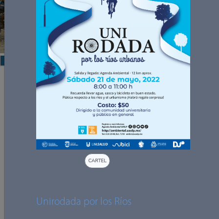
Unirodada del día del niño 2023
Rodada del Día de la Tierra
Objetivo general
Fomentar, incentivar y difundir el uso de la bicicleta como
insignia para obtener una Movilidad Urbana Sostenible a
través de la mejora de las condiciones físicas, de seguridad y
culturales; a través de actividades como paseos, estrategias
y cursos.
CARTEL
Objetivos específicos
Mejorar las condiciones físicas, de seguridad y
Unirodada por los Ríos
culturales del uso de la bici.