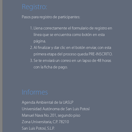
Registro:
asentamientos humanos, los Derechos a la movilidad y a la
vivienda, la Carta de derechos a la ciudad, la Ley de tránsito
Pasos para registro de participantes:
del estado de SLP, Ley de participación de obra pública
entre otros.
Llena correctamente el formulario de registro en
línea que se encuentra como botón en esta
Es muy importante la vinculación y crear conexiones para
página.
Al finalizar y dar clic en el botón enviar, con esta
sumar y contribuir localmente e internacionalmente por lo
primera etapa del proceso queda PRE-INSCRITO.
que tiene una colaboración interna con el programa Unisalud
Se te enviará un correo en un lapso de 48 horas
de Servicios Estudiantiles de la UASLP, se forma parte de
con la ficha de pago.
Bicired un colectivo ciclista nacional, Liga Peatonal un
colectivo peatonal nacional, la Estrategia Misión Cero y
colabora con los colectivos locales para incidir en la
movilidad urbana sostenible de San Luis Potosí.
Informes
Agenda Ambiental de la UASLP
Actividades
Universidad Autónoma de San Luis Potosí
Manuel Nava No. 201, segundo piso
Queremos disfrutar de nuestras ciudades y hacerlas más
Zona Universitaria, C.P. 78210
humanas a través de:
San Luis Potosí, S.L.P.