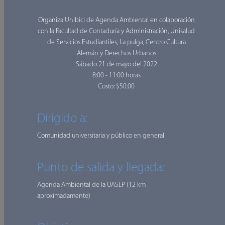
Aumentar el uso de medios de transporte no
motorizados, colectivos y sostenibles en la ciudad y en
Organiza Unibici de Agenda Ambiental en colaboración
las comunidades.
con la Facultad de Contaduría y Administración, Unisalud
Formar y sensibilizar a la población en temas de
de Servicios Estudiantiles, La pulga, Centro Cultura
seguridad, solidaridad y respeto, normativa vial y uso
Alemán y Derechos Urbanos
correcto de las vialidades para prevenir accidentes y
Sábado 21 de mayo del 2022
mejorar la convivencia de la ciudad.
8:00 - 11:00 horas
Fomentar el ciclismo deportivo y el cicloturismo como
Costo: $50.00
medios para obtener salud y bienestar así como para
impulsar el ecoturismo y la cultura.
Dirigido a:
Promover la Movilidad Urbana Sostenible desde todos
los enfoques de sus actores empezando por los
Comunidad universitaria y público en general
derechos del Peatón.
Colaborar, vincular e incidir en la creación y
Punto de salida y llegada:
mejoramiento de la ciudad con respecto a todos los
aspectos del espacio público con un enfoque
Agenda Ambiental de la UASLP (12 km
participativo.
aproximadamente)